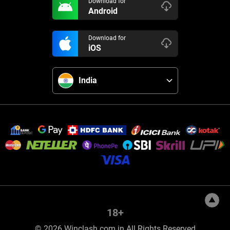
Download for
Android
Download for
iOS
India
18+
© 2026 Winclash.com.in All Rights Reserved